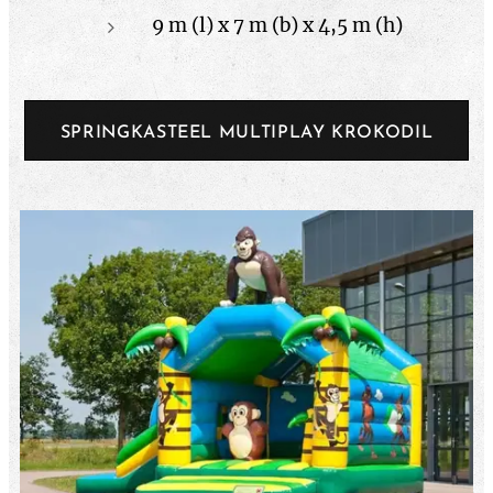
9 m (l) x 7 m (b) x 4,5 m (h)
SPRINGKASTEEL MULTIPLAY KROKODIL