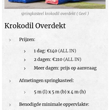
springkasteel krokodil overdekt ( Geel )
Krokodil Overdekt
Prijzen:
1 dag: €140
(ALL IN)
2 dagen: €210
(ALL IN)
Meer dagen: prijs op aanvraag
Afmetingen springkasteel:
5 m (l) x 5 m (b) x 4 m (h)
Benodigde minimale oppervlakte: