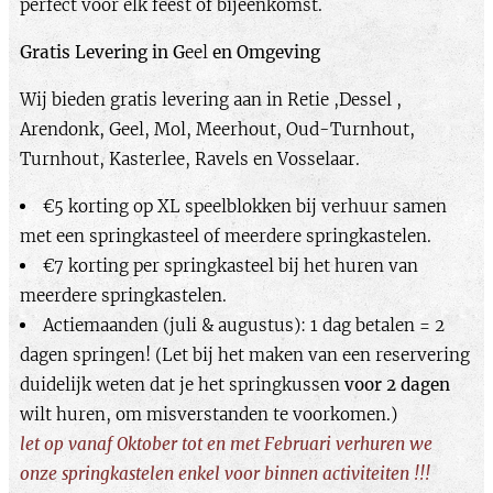
perfect voor elk feest of bijeenkomst.​
Gratis Levering in
G
eel
en Omgeving
Wij bieden gratis levering aan in Retie ,Dessel ,
Arendonk, Geel, Mol, Meerhout, Oud-Turnhout,
Turnhout, Kasterlee, Ravels en Vosselaar.
€5 korting op XL speelblokken bij verhuur samen
met een springkasteel of meerdere springkastelen.
€7 korting per springkasteel bij het huren van
meerdere springkastelen.
Actiemaanden (juli & augustus): 1 dag betalen = 2
dagen springen! (Let bij het maken van een reservering
duidelijk weten dat je het springkussen
voor 2 dagen
wilt huren, om misverstanden te voorkomen.)
let op vanaf Oktober tot en met Februari verhuren we
onze springkastelen enkel voor binnen activiteiten !!!