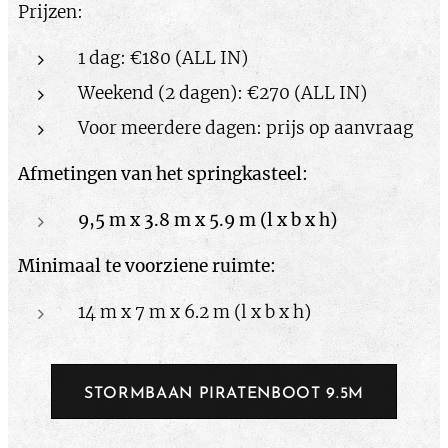
Prijzen:
1 dag: €180 (ALL IN)
Weekend (2 dagen): €270 (ALL IN)
Voor meerdere dagen: prijs op aanvraag
Afmetingen van het springkasteel:
9,5 m x 3.8 m x 5.9 m (l x b x h)
Minimaal te voorziene ruimte:
14 m x 7 m x 6.2 m (l x b x h)
STORMBAAN PIRATENBOOT 9.5M