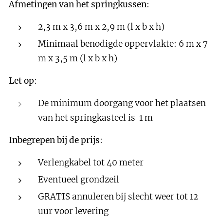
Afmetingen van het springkussen
:
2,3 m x 3,6 m x 2,9 m (l x b x h)
Minimaal benodigde oppervlakte: 6 m x 7
m x 3,5 m (l x b x h)
Let op
:
De minimum doorgang voor het plaatsen
van het springkasteel is 1 m
Inbegrepen bij de prijs
:
Verlengkabel tot 40 meter
Eventueel grondzeil
GRATIS annuleren bij slecht weer tot 12
uur voor levering