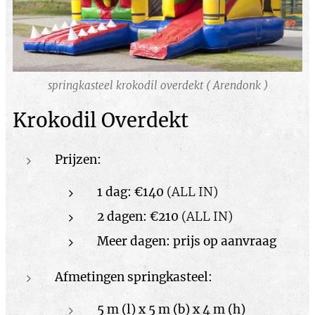
springkasteel krokodil overdekt ( Arendonk )
Krokodil Overdekt
Prijzen:
1 dag: €140
(ALL IN)
2 dagen: €210
(ALL IN)
Meer dagen: prijs op aanvraag
Afmetingen springkasteel:
5 m (l) x 5 m (b) x 4 m (h)