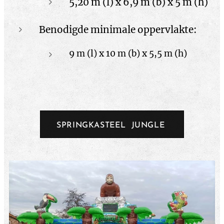
5,20 m (l) x 6,9 m (b) x 5 m (h)
Benodigde minimale oppervlakte:
9 m (l) x 10 m (b) x 5,5 m (h)
SPRINGKASTEEL JUNGLE