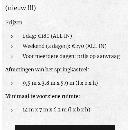
(nieuw !!!)
Prijzen:
1 dag: €180 (ALL IN)
Weekend (2 dagen): €270 (ALL IN)
Voor meerdere dagen: prijs op aanvraag
Afmetingen van het springkasteel:
9,5 m x 3.8 m x 5.9 m (l x b x h)
Minimaal te voorziene ruimte:
14 m x 7 m x 6.2 m (l x b x h)