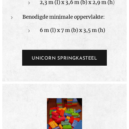
2,3 m (l) x 3,6 m (b) x 2,9 m (h
)
Benodigde minimale oppervlakte:
6 m (l) x 7 m (b) x 3,5 m (h)
UNICORN SPRINGKASTEEL